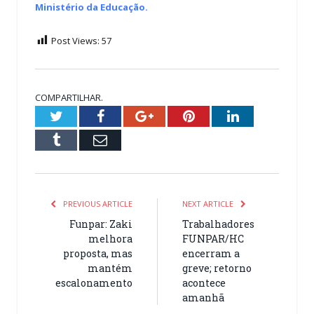
Ministério da Educação.
Post Views:
57
COMPARTILHAR.
Twitter
Facebook
Google+
Pinterest
LinkedIn
Tumblr
Email
PREVIOUS ARTICLE
NEXT ARTICLE
Funpar: Zaki
Trabalhadores
melhora
FUNPAR/HC
proposta, mas
encerram a
mantém
greve; retorno
escalonamento
acontece
amanhã