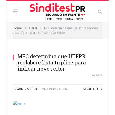
»
»
Home
Geral
MEC determina que UTFPR reelabore
lista tríplice para indicar novo reitor
MEC determina que UTFPR
reelabore lista tríplice para
indicar novo reitor
6702
BY
ADMIN SINDITEST
ON
JUNHO 21, 2016
GERAL
,
UTFPR