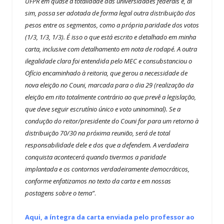
UFPR em quase a totalidade das universidades federais e, aí
sim, possa ser adotada de forma legal outra distribuição dos
pesos entre os segmentos, como a própria paridade dos votos
(1/3, 1/3, 1/3). É isso o que está escrito e detalhado em minha
carta, inclusive com detalhamento em nota de rodapé. A outra
ilegalidade clara foi entendida pelo MEC e consubstanciou o
Ofício encaminhado à reitoria, que gerou a necessidade de
nova eleição no Couni, marcada para o dia 29 (realização da
eleição em rito totalmente contrário ao que prevê a legislação,
que deve seguir escrutínio único e voto uninominal). Se a
condução do reitor/presidente do Couni for para um retorno à
distribuição 70/30 na próxima reunião, será de total
responsabilidade dele e dos que a defendem. A verdadeira
conquista acontecerá quando tivermos a paridade
implantada e os contornos verdadeiramente democráticos,
conforme enfatizamos no texto da carta e em nossas
postagens sobre o tema”
.
Aqui, a íntegra da carta enviada pelo professor ao