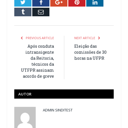
Twitter
Facebook
Google+
Pinterest
LinkedIn
Tumblr
Email
PREVIOUS ARTICLE
NEXT ARTICLE
Após conduta
Eleição das
intransigente
comissões de 30
da Reitoria,
horas na UFPR
técnicos da
UTFPR assinam
acordo de greve
AUTOR
ADMIN SINDITEST