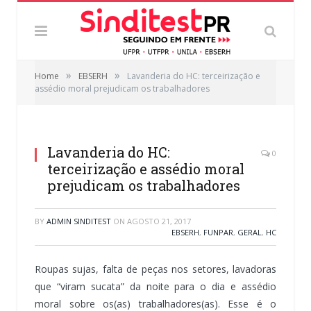
»
»
Home
EBSERH
Lavanderia do HC: terceirização e
assédio moral prejudicam os trabalhadores
Lavanderia do HC:
0
terceirização e assédio moral
prejudicam os trabalhadores
BY
ADMIN SINDITEST
ON
AGOSTO 21, 2017
EBSERH
,
FUNPAR
,
GERAL
,
HC
Roupas sujas, falta de peças nos setores, lavadoras
que “viram sucata” da noite para o dia e assédio
moral sobre os(as) trabalhadores(as). Esse é o