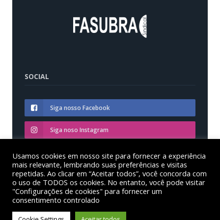
SOCIAL
Siga nosso Facebook
Siga noso Instagram
Siga nosso YouTube
Usamos cookies em nosso site para fornecer a experiência
mais relevante, lembrando suas preferências e visitas
repetidas. Ao clicar em “Aceitar todos”, você concorda com
o uso de TODOS os cookies. No entanto, você pode visitar
"Configurações de cookies" para fornecer um
consentimento controlado
© Sinditest – Sindicato dos trabalhadores em educação
das instituições federais de ensino superior no estado
Cookie Settings
Aceitar todos
do Paraná