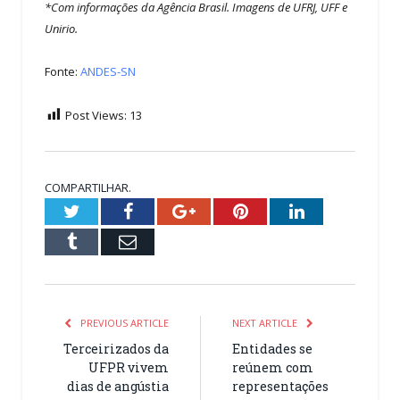
*Com informações da Agência Brasil. Imagens de UFRJ, UFF e
Unirio.
Fonte:
ANDES-SN
Post Views:
13
COMPARTILHAR.
Twitter
Facebook
Google+
Pinterest
LinkedIn
Tumblr
Email
PREVIOUS ARTICLE
NEXT ARTICLE
Terceirizados da
Entidades se
UFPR vivem
reúnem com
dias de angústia
representações