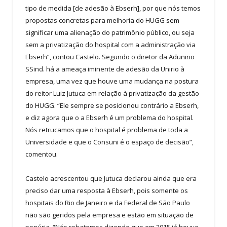
tipo de medida [de adesão à Ebserh], por que nós temos
propostas concretas para melhoria do HUGG sem
significar uma alienação do patrimônio público, ou seja
sem a privatização do hospital com a administração via
Ebserh”, contou Castelo. Segundo o diretor da Adunirio
SSind. há a ameaça iminente de adesão da Unirio à
empresa, uma vez que houve uma mudança na postura
do reitor Luiz Jutuca em relação à privatização da gestão
do HUGG. “Ele sempre se posicionou contrário a Ebserh,
e diz agora que o a Ebserh é um problema do hospital.
Nós retrucamos que o hospital é problema de toda a
Universidade e que o Consuni é o espaço de decisão”,
comentou.
Castelo acrescentou que Jutuca declarou ainda que era
preciso dar uma resposta à Ebserh, pois somente os
hospitais do Rio de Janeiro e da Federal de São Paulo
não são geridos pela empresa e estão em situação de
penúria. “Nós rebatemos dizendo que em 2015 já houve