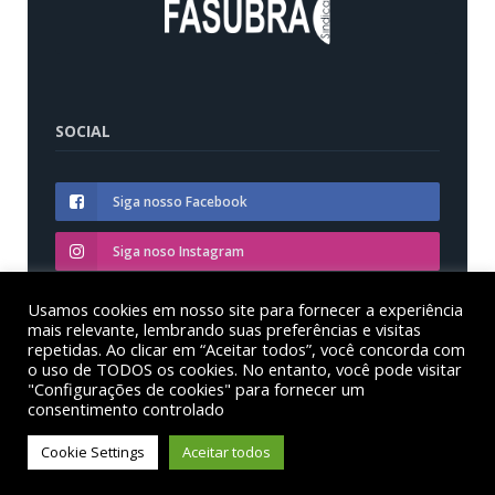
SOCIAL
Siga nosso Facebook
Siga noso Instagram
Siga nosso YouTube
Usamos cookies em nosso site para fornecer a experiência
mais relevante, lembrando suas preferências e visitas
repetidas. Ao clicar em “Aceitar todos”, você concorda com
o uso de TODOS os cookies. No entanto, você pode visitar
"Configurações de cookies" para fornecer um
consentimento controlado
© Sinditest – Sindicato dos trabalhadores em educação
das instituições federais de ensino superior no estado
Cookie Settings
Aceitar todos
do Paraná