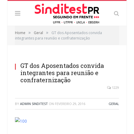
»
»
Home
Geral
GT dos Aposentados convida
integrantes para reunião e confraternização
GT dos Aposentados convida
integrantes para reunião e
confraternização
1229
BY
ADMIN SINDITEST
ON
FEVEREIRO 29, 2016
GERAL