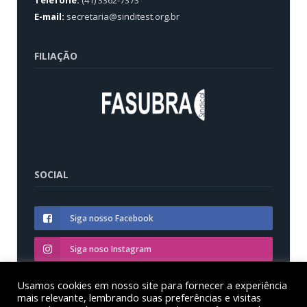
E-mail:
secretaria@sinditest.org.br
FILIAÇÃO
SOCIAL
Siga nosso Facebook
Siga noso Instagram
Siga nosso YouTube
Usamos cookies em nosso site para fornecer a experiência
mais relevante, lembrando suas preferências e visitas