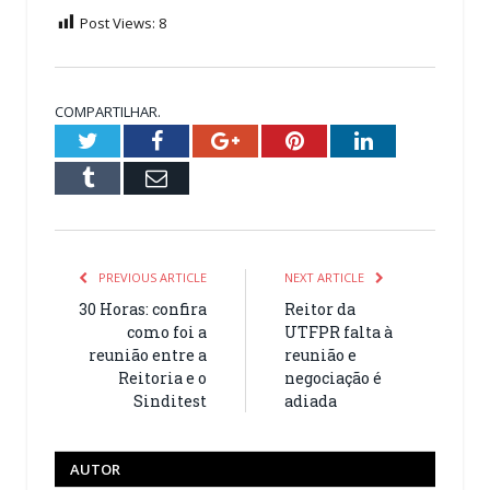
Post Views:
8
COMPARTILHAR.
Twitter
Facebook
Google+
Pinterest
LinkedIn
Tumblr
Email
PREVIOUS ARTICLE
NEXT ARTICLE
30 Horas: confira
Reitor da
como foi a
UTFPR falta à
reunião entre a
reunião e
Reitoria e o
negociação é
Sinditest
adiada
AUTOR