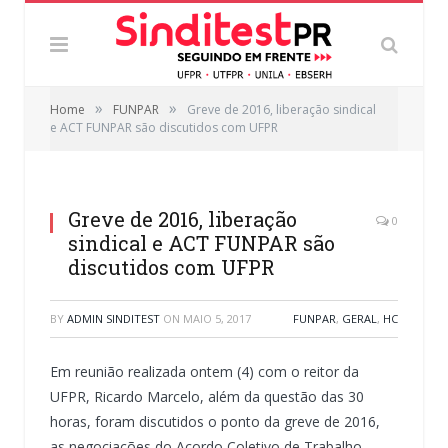
»
»
Home
FUNPAR
Greve de 2016, liberação sindical
e ACT FUNPAR são discutidos com UFPR
Greve de 2016, liberação
0
sindical e ACT FUNPAR são
discutidos com UFPR
BY
ADMIN SINDITEST
ON
MAIO 5, 2017
FUNPAR
,
GERAL
,
HC
Em reunião realizada ontem (4) com o reitor da
UFPR, Ricardo Marcelo, além da questão das 30
horas, foram discutidos o ponto da greve de 2016,
as negociações do Acordo Coletivo de Trabalho