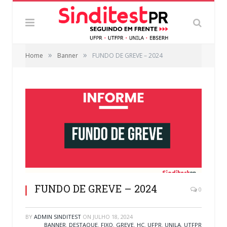
»
»
Home
Banner
FUNDO DE GREVE – 2024
FUNDO DE GREVE – 2024
0
BY
ADMIN SINDITEST
ON
JULHO 18, 2024
BANNER
,
DESTAQUE
,
FIXO
,
GREVE
,
HC
,
UFPR
,
UNILA
,
UTFPR