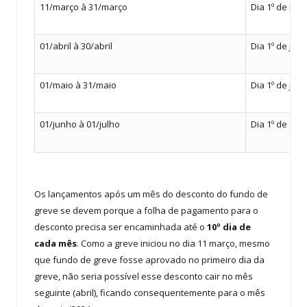
11/março à 31/março
Dia 1º de mai
01/abril à 30/abril
Dia 1º de jun
01/maio à 31/maio
Dia 1º de jul
01/junho à 01/julho
Dia 1º de ago
Os lançamentos após um mês do desconto do fundo de
greve se devem porque a folha de pagamento para o
desconto precisa ser encaminhada até o
10º dia de
cada mês
. Como a greve iniciou no dia 11 março, mesmo
que fundo de greve fosse aprovado no primeiro dia da
greve, não seria possível esse desconto cair no mês
seguinte (abril), ficando consequentemente para o mês