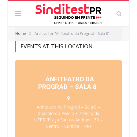
»
Home
Archive for "Anfiteatro da Prograd – Sala 8"
EVENTS AT THIS LOCATION
ANFITEATRO DA
PROGRAD – SALA 8
Anfiteatro da Prograd – Sala 8 –
Subsolo do Prédio Histórico da
UFPR (Praça Santos Andrade, 50 –
Centro – Curitiba – PR)