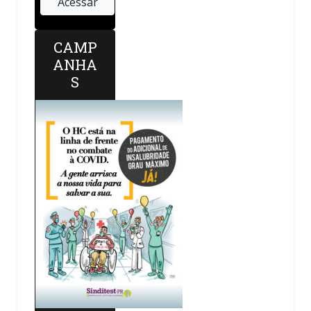
CAMP
ANHA
S