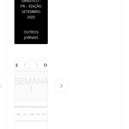
SIINDITEST-
PR – EDIÇÃO
SETEMBRO
2025
OUTROS
JORNAIS
2026 AGOSTO
SEMANA
1
DOM
SEG
TER
QUA
QUI
SEX
SÁB
26
27
28
29
30
31
1