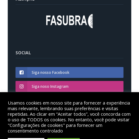
SOCIAL
Siga nosso Facebook
Siga noso Instagram
Siga nosso YouTube
Usamos cookies em nosso site para fornecer a experiência
mais relevante, lembrando suas preferências e visitas
repetidas. Ao clicar em “Aceitar todos”, você concorda com
o uso de TODOS os cookies. No entanto, você pode visitar
"Configurações de cookies" para fornecer um
consentimento controlado
© Sinditest – Sindicato dos trabalhadores em educação
das instituições federais de ensino superior no estado