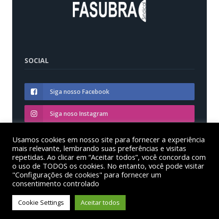
SOCIAL
Siga nosso Facebook
Siga noso Instagram
Siga nosso YouTube
Usamos cookies em nosso site para fornecer a experiência
mais relevante, lembrando suas preferências e visitas
repetidas. Ao clicar em “Aceitar todos”, você concorda com
o uso de TODOS os cookies. No entanto, você pode visitar
"Configurações de cookies" para fornecer um
consentimento controlado
© Sinditest – Sindicato dos trabalhadores em educação
das instituições federais de ensino superior no estado
Cookie Settings
Aceitar todos
do Paraná