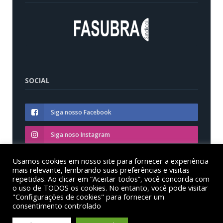
SOCIAL
Siga nosso Facebook
Siga noso Instagram
Siga nosso YouTube
Usamos cookies em nosso site para fornecer a experiência
mais relevante, lembrando suas preferências e visitas
repetidas. Ao clicar em “Aceitar todos”, você concorda com
o uso de TODOS os cookies. No entanto, você pode visitar
"Configurações de cookies" para fornecer um
consentimento controlado
© Sinditest – Sindicato dos trabalhadores em educação
das instituições federais de ensino superior no estado