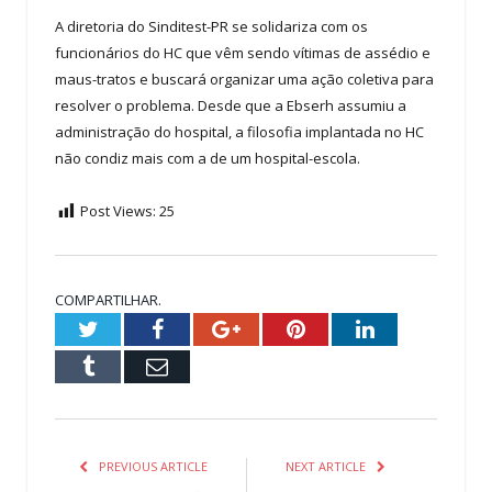
A diretoria do Sinditest-PR se solidariza com os
funcionários do HC que vêm sendo vítimas de assédio e
maus-tratos e buscará organizar uma ação coletiva para
resolver o problema. Desde que a Ebserh assumiu a
administração do hospital, a filosofia implantada no HC
não condiz mais com a de um hospital-escola.
Post Views:
25
COMPARTILHAR.
Twitter
Facebook
Google+
Pinterest
LinkedIn
Tumblr
Email
PREVIOUS ARTICLE
NEXT ARTICLE