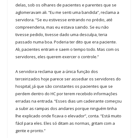
delas, sob os olhares de pacientes e parentes que se
aglomeravam ali. “Eu me senti uma bandida”, reclama a
servidora. “Se eu estivesse entrando no prédio, até
compreenderia, mas eu estava saindo. Se eu não
tivesse pedido, tivesse dado uma desculpa, teria
passado numa boa. Poderia ter dito que era paciente.
Ali, pacientes entram e saem o tempo todo. Mas com os
servidores, eles querem exercer o controle.”
A servidora reclama que a única função dos
terceirizados hoje parece ser assediar os servidores do
hospital, já que são constantes os pacientes que se
perdem dentro do HC por terem recebido informações
erradas na entrada. “Esses dias um cadeirante começou
a subir as rampas dos andares porque ninguém tinha
lhe explicado onde ficava o elevador”, conta. “Está muito
fácil para eles. Eles só ditam as normas, gritam com a
gente e pronto.”