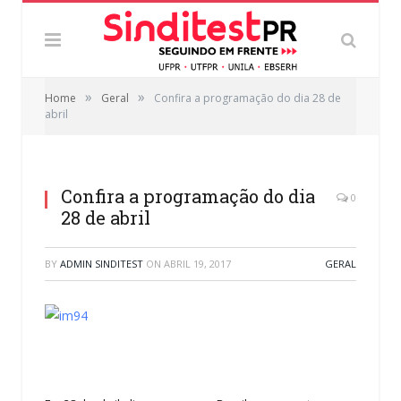
»
»
Home
Geral
Confira a programação do dia 28 de
abril
Confira a programação do dia
0
28 de abril
BY
ADMIN SINDITEST
ON
ABRIL 19, 2017
GERAL