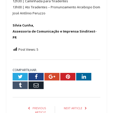
12h30 | Caminhada para Tiradentes
13h00 | Ato Tiradentes – Pronunciamento Arcebispo Dom
José Antônio Peruzzo
Silvia Cunha,
Assessoria de Comunicação e Imprensa Sinditest-
PR
Post Views:
5
COMPARTILHAR.
Twitter
Facebook
Google+
Pinterest
LinkedIn
Tumblr
Email
PREVIOUS
NEXT ARTICLE
ARTICLE