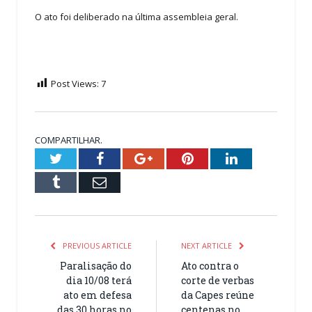
O ato foi deliberado na última assembleia geral.
Post Views:
7
COMPARTILHAR.
Twitter
Facebook
Google+
Pinterest
LinkedIn
Tumblr
Email
PREVIOUS ARTICLE
NEXT ARTICLE
Paralisação do
Ato contra o
dia 10/08 terá
corte de verbas
ato em defesa
da Capes reúne
das 30 horas no
centenas no