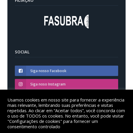
FILIAÇÃO
SOCIAL
Siga nosso Facebook
Siga noso Instagram
Siga nosso YouTube
Usamos cookies em nosso site para fornecer a experiência
mais relevante, lembrando suas preferências e visitas
repetidas. Ao clicar em “Aceitar todos”, você concorda com
o uso de TODOS os cookies. No entanto, você pode visitar
"Configurações de cookies" para fornecer um
consentimento controlado
© Sinditest – Sindicato dos trabalhadores em educação
das instituições federais de ensino superior no estado