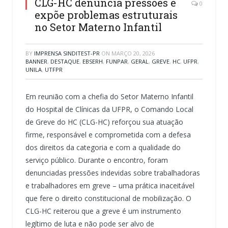
CLG-HC denuncia pressões e
0
expõe problemas estruturais
no Setor Materno Infantil
BY
IMPRENSA SINDITEST-PR
ON
MARÇO 20, 2026
BANNER
,
DESTAQUE
,
EBSERH
,
FUNPAR
,
GERAL
,
GREVE
,
HC
,
UFPR
,
UNILA
,
UTFPR
Em reunião com a chefia do Setor Materno Infantil
do Hospital de Clínicas da UFPR, o Comando Local
de Greve do HC (CLG-HC) reforçou sua atuação
firme, responsável e comprometida com a defesa
dos direitos da categoria e com a qualidade do
serviço público. Durante o encontro, foram
denunciadas pressões indevidas sobre trabalhadoras
e trabalhadores em greve – uma prática inaceitável
que fere o direito constitucional de mobilização. O
CLG-HC reiterou que a greve é um instrumento
legítimo de luta e não pode ser alvo de