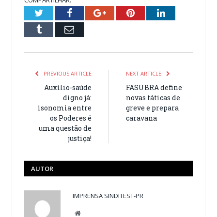
Twitter
Facebook
Google+
Pinterest
LinkedIn
Tumblr
Email
PREVIOUS ARTICLE
NEXT ARTICLE
Auxílio-saúde
FASUBRA define
digno já:
novas táticas de
isonomia entre
greve e prepara
os Poderes é
caravana
uma questão de
justiça!
AUTOR
IMPRENSA SINDITEST-PR
Website