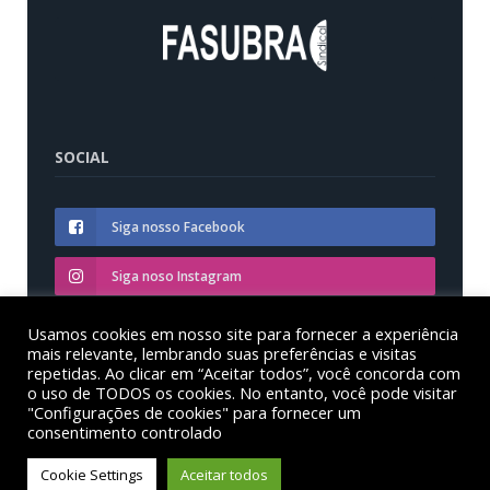
SOCIAL
Siga nosso Facebook
Siga noso Instagram
Siga nosso YouTube
Usamos cookies em nosso site para fornecer a experiência
mais relevante, lembrando suas preferências e visitas
repetidas. Ao clicar em “Aceitar todos”, você concorda com
o uso de TODOS os cookies. No entanto, você pode visitar
"Configurações de cookies" para fornecer um
consentimento controlado
© Sinditest – Sindicato dos trabalhadores em educação
das instituições federais de ensino superior no estado
Cookie Settings
Aceitar todos
do Paraná