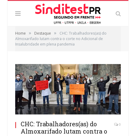
»
»
Home
Destaque
CHC: Trabalhadores(as) do
Almoxarifado lutam contra o corte no Adicional de
Insalubridade em plena pandemia
CHC: Trabalhadores(as) do
0
Almoxarifado lutam contra o