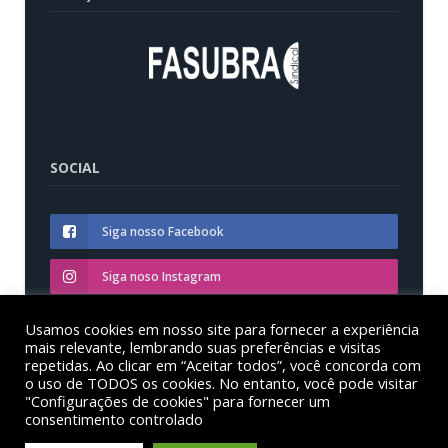
SOCIAL
Siga nosso Facebook
Siga noso Instagram
Siga nosso YouTube
Usamos cookies em nosso site para fornecer a experiência
mais relevante, lembrando suas preferências e visitas
repetidas. Ao clicar em “Aceitar todos”, você concorda com
o uso de TODOS os cookies. No entanto, você pode visitar
"Configurações de cookies" para fornecer um
consentimento controlado
© Sinditest – Sindicato dos trabalhadores em educação
das instituições federais de ensino superior no estado