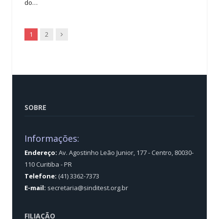
do…
Next
1
2
SOBRE
Informações:
Endereço:
Av. Agostinho Leão Junior, 177 - Centro, 80030-
110 Curitiba - PR
Telefone:
(41) 3362-7373
E-mail:
secretaria@sinditest.org.br
FILIAÇÃO