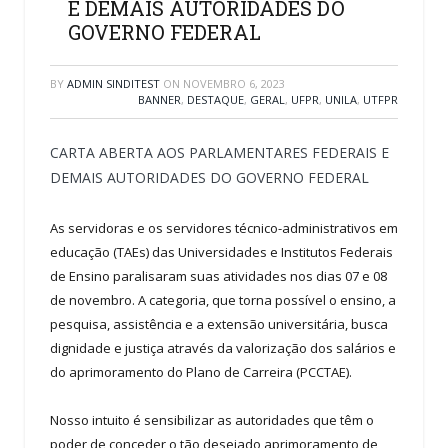
E DEMAIS AUTORIDADES DO
GOVERNO FEDERAL
BY
ADMIN SINDITEST
ON
NOVEMBRO 6, 2023
BANNER
,
DESTAQUE
,
GERAL
,
UFPR
,
UNILA
,
UTFPR
CARTA ABERTA AOS PARLAMENTARES FEDERAIS E
DEMAIS AUTORIDADES DO GOVERNO FEDERAL
As servidoras e os servidores técnico-administrativos em
educação (TAEs) das Universidades e Institutos Federais
de Ensino paralisaram suas atividades nos dias 07 e 08
de novembro. A categoria, que torna possível o ensino, a
pesquisa, assistência e a extensão universitária, busca
dignidade e justiça através da valorização dos salários e
do aprimoramento do Plano de Carreira (PCCTAE).
Nosso intuito é sensibilizar as autoridades que têm o
poder de conceder o tão desejado aprimoramento de