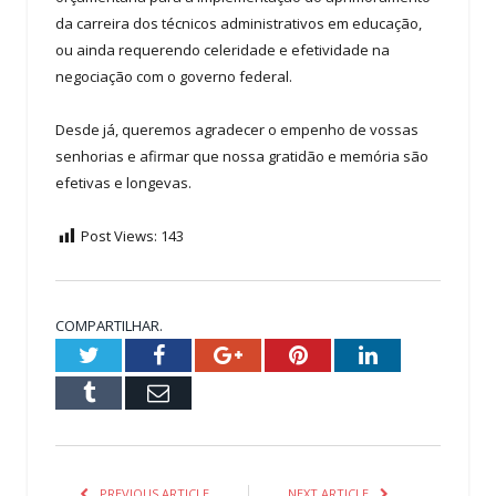
da carreira dos técnicos administrativos em educação,
ou ainda requerendo celeridade e efetividade na
negociação com o governo federal.
Desde já, queremos agradecer o empenho de vossas
senhorias e afirmar que nossa gratidão e memória são
efetivas e longevas.
Post Views:
143
COMPARTILHAR.
Twitter
Facebook
Google+
Pinterest
LinkedIn
Tumblr
Email
PREVIOUS ARTICLE
NEXT ARTICLE