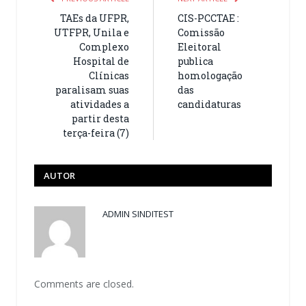
TAEs da UFPR,
CIS-PCCTAE :
UTFPR, Unila e
Comissão
Complexo
Eleitoral
Hospital de
publica
Clínicas
homologação
paralisam suas
das
atividades a
candidaturas
partir desta
terça-feira (7)
AUTOR
ADMIN SINDITEST
Comments are closed.