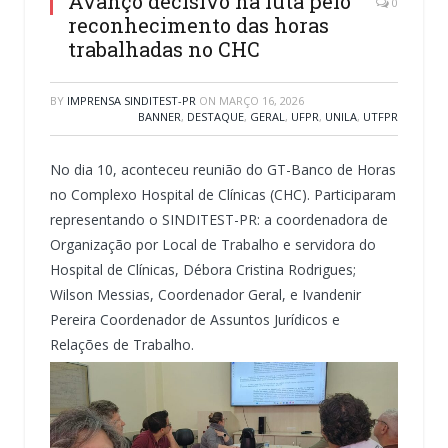
Avanço decisivo na luta pelo
0
reconhecimento das horas
trabalhadas no CHC
BY
IMPRENSA SINDITEST-PR
ON
MARÇO 16, 2026
BANNER
,
DESTAQUE
,
GERAL
,
UFPR
,
UNILA
,
UTFPR
No dia 10, aconteceu reunião do GT-Banco de Horas
no Complexo Hospital de Clínicas (CHC). Participaram
representando o SINDITEST-PR: a coordenadora de
Organização por Local de Trabalho e servidora do
Hospital de Clínicas, Débora Cristina Rodrigues;
Wilson Messias, Coordenador Geral, e Ivandenir
Pereira Coordenador de Assuntos Jurídicos e
Relações de Trabalho.