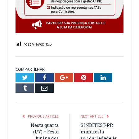
Post Views:
156
COMPARTILHAR.
Twitter
Facebook
Google+
Pinterest
LinkedIn
Tumblr
Email
PREVIOUS ARTICLE
NEXT ARTICLE
Nesta quarta
SINDITEST-PR
(1/7) – Festa
manifesta
Junina dos
solidariedade às