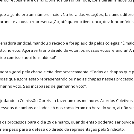
e a gente era um número maior. Na hora das votações, fazíamos diferença
ntir é a nossa representação, até quando tiver cinco, dez funcionários. 
enadora sindical, mandou o recado e foi aplaudida pelos colegas: “É ma
no voto. Agora vir tirar o direito de votar, os nossos votos, é anular! A
do com isso aqui foi maldoso!”.
dora-geral pela chapa eleita democraticamente: “Todas as chapas que 
pessoas que agora estão representando ou não as chapas nesses proces
har no voto. São incapazes de ganhar no voto”.
 ajudando a Comissão Obreira a fazer um dos melhores Acordos Coletivos 
pessoas de ambos os lados só nos consideram na hora do voto, aí não ser
os processos para o dia 29 de março, quando então poderão ser ouvidas
em peso para a defesa do direito de representação pelo Sindicato.