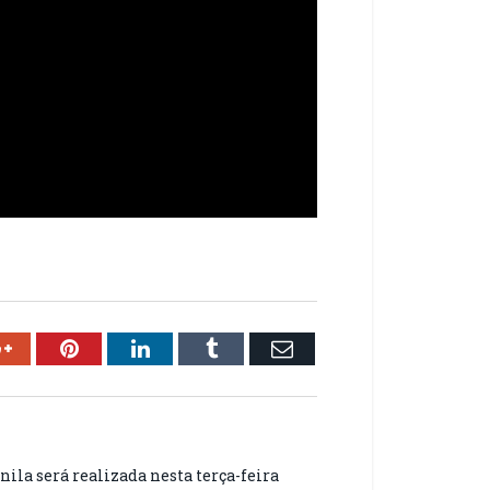
ok
Google+
Pinterest
LinkedIn
Tumblr
Email
ila será realizada nesta terça-feira