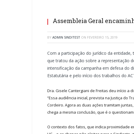
Assembleia Geral encaminha
BY
ADMIN SINDITEST
ON
FEVEREIRO 15, 2019
Com a participação do jurídico da entidade,
que tratou da ação sobre a representação do
intensificação da campanha em defesa do dir
Estatutária e pelo início dos trabalhos do 
Dra. Gisele Cantergiani de Freitas deu início a
“Essa audiência inicial, prevista na Justiça do T
Cordeiro. Agora as duas ações tramitam juntas
chega a mesma conclusão, que é o questionamen
O contexto dos fatos, que indica proximidade en
HC – e as chapas não eleitas para o Sindicato,