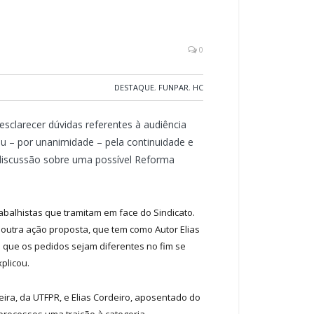
0
DESTAQUE
,
FUNPAR
,
HC
esclarecer dúvidas referentes à audiência
ou – por unanimidade – pela continuidade e
a discussão sobre uma possível Reforma
rabalhistas que tramitam em face do Sindicato.
bre outra ação proposta, que tem como Autor Elias
s que os pedidos sejam diferentes no fim se
plicou.
eira, da UTFPR, e Elias Cordeiro, aposentado do
processos uma traição à categoria.