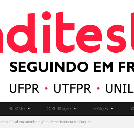
SINDICATO
COMUNICAÇÃO
SERVIÇOS
GO
leia Geral encaminha ações de resistência da Funpar