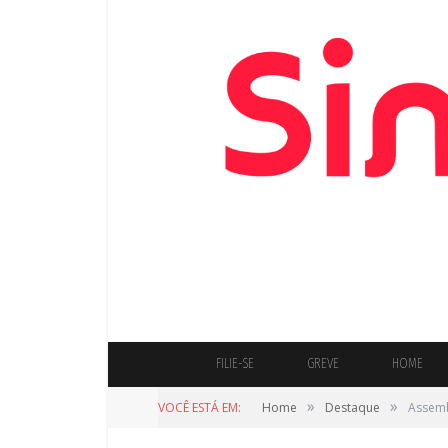
FILIE-SE
GREVE
HOME
»
»
VOCÊ ESTÁ EM:
Home
Destaque
Assemb