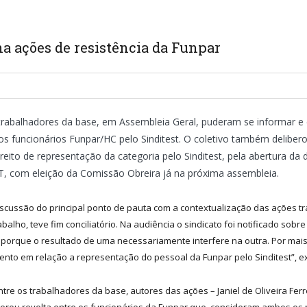
 ações de resistência da Funpar
 trabalhadores da base, em Assembleia Geral, puderam se informar e 
s funcionários Funpar/HC pelo Sinditest. O coletivo também deliber
eito de representação da categoria pelo Sinditest, pela abertura d
ACT, com eleição da Comissão Obreira já na próxima assembleia.
 discussão do principal ponto de pauta com a contextualização das ações t
rabalho, teve fim conciliatório. Na audiência o sindicato foi notificado so
, porque o resultado de uma necessariamente interfere na outra. Por mai
to em relação a representação do pessoal da Funpar pelo Sinditest”, ex
tre os trabalhadores da base, autores das ações – Janiel de Oliveira Ferr
 gerou revolta entre os funcionários da Funpar que, consideram ambos os 