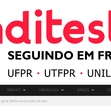
SINDICATO
COMUNICAÇÃO
SERVIÇOS
GO
 geral define novas ações de luta