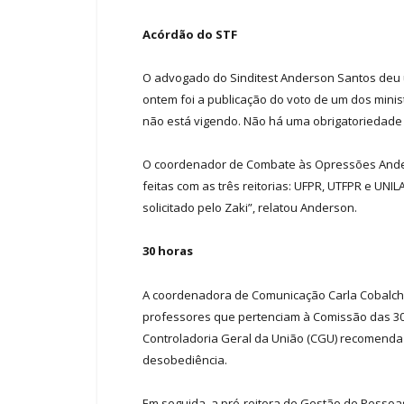
Acórdão do STF
O advogado do Sinditest Anderson Santos deu u
ontem foi a publicação do voto de um dos minist
não está vigendo. Não há uma obrigatoriedade 
O coordenador de Combate às Opressões Ander
feitas com as três reitorias: UFPR, UTFPR e U
solicitado pelo Zaki”, relatou Anderson.
30 horas
A coordenadora de Comunicação Carla Cobalchin
professores que pertenciam à Comissão das 30
Controladoria Geral da União (CGU) recomenda r
desobediência.
Em seguida, a pró-reitora de Gestão de Pessoa