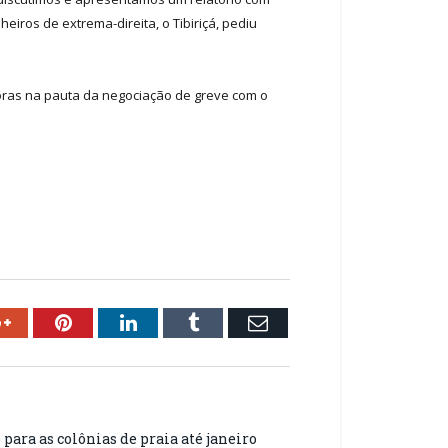
iros de extrema-direita, o Tibiriçá, pediu
 horas na pauta da negociação de greve com o
ok
Google+
Pinterest
LinkedIn
Tumblr
Email
) para as colônias de praia até janeiro