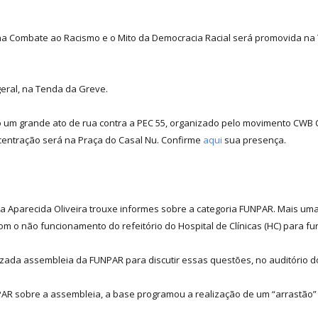
ficina Combate ao Racismo e o Mito da Democracia Racial será promovida 
geral, na Tenda da Greve.
ado um grande ato de rua contra a PEC 55, organizado pelo movimento CWB
ncentração será na Praça do Casal Nu. Confirme
aqui
sua presença.
Aparecida Oliveira trouxe informes sobre a categoria FUNPAR. Mais uma
om o não funcionamento do refeitório do Hospital de Clínicas (HC) para fun
alizada assembleia da FUNPAR para discutir essas questões, no auditório d
PAR sobre a assembleia, a base programou a realização de um “arrastão” 