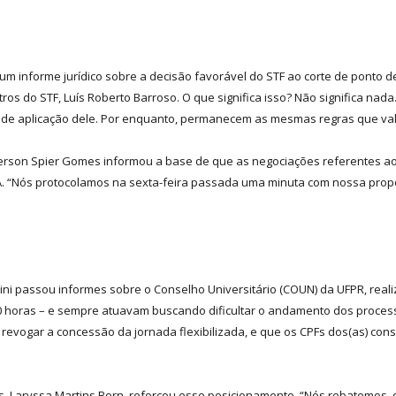
m informe jurídico sobre a decisão favorável do STF ao corte de ponto d
ros do STF, Luís Roberto Barroso. O que significa isso? Não significa nada
de aplicação dele. Por enquanto, permanecem as mesmas regras que valia
son Spier Gomes informou a base de que as negociações referentes ao 
NILA. “Nós protocolamos na sexta-feira passada uma minuta com nossa pro
i passou informes sobre o Conselho Universitário (COUN) da UFPR, realiz
 horas – e sempre atuavam buscando dificultar o andamento dos proces
evogar a concessão da jornada flexibilizada, e que os CPFs dos(as) cons
s, Laryssa Martins Born, reforçou esse posicionamento. “Nós rebatemos,