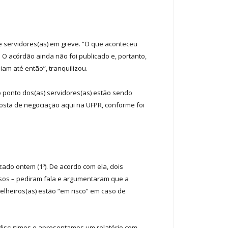
e servidores(as) em greve. “O que aconteceu
. O acórdão ainda não foi publicado e, portanto,
m até então”, tranquilizou.
ponto dos(as) servidores(as) estão sendo
posta de negociação aqui na UFPR, conforme foi
ado ontem (1º). De acordo com ela, dois
sos – pediram fala e argumentaram que a
elheiros(as) estão “em risco” em caso de
 discutimos e apresentamos um relatório com