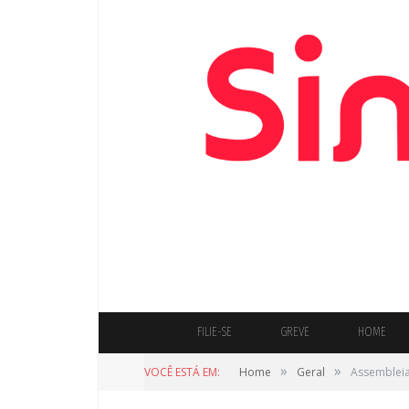
FILIE-SE
GREVE
HOME
»
»
VOCÊ ESTÁ EM:
Home
Geral
Assembleia