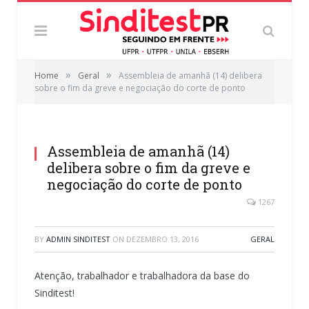
»
»
Home
Geral
Assembleia de amanhã (14) delibera
sobre o fim da greve e negociação do corte de ponto
Assembleia de amanhã (14)
delibera sobre o fim da greve e
negociação do corte de ponto
1267
BY
ADMIN SINDITEST
ON
DEZEMBRO 13, 2016
GERAL
Atenção, trabalhador e trabalhadora da base do
Sinditest!