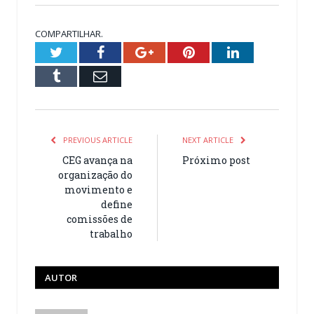
COMPARTILHAR.
Twitter
Facebook
Google+
Pinterest
LinkedIn
Tumblr
Email
PREVIOUS ARTICLE
NEXT ARTICLE
CEG avança na
Próximo post
organização do
movimento e
define
comissões de
trabalho
AUTOR