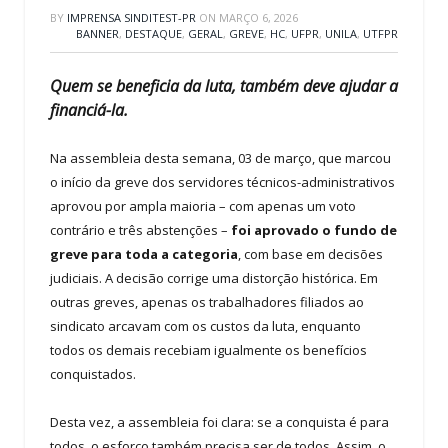
BY
IMPRENSA SINDITEST-PR
ON
MARÇO 6, 2026
BANNER
,
DESTAQUE
,
GERAL
,
GREVE
,
HC
,
UFPR
,
UNILA
,
UTFPR
Quem se beneficia da luta, também deve ajudar a
financiá-la.
Na assembleia desta semana, 03 de março, que marcou
o início da greve dos servidores técnicos-administrativos
aprovou por ampla maioria – com apenas um voto
contrário e três abstenções –
foi aprovado o fundo de
greve para toda a categoria
, com base em decisões
judiciais. A decisão corrige uma distorção histórica. Em
outras greves, apenas os trabalhadores filiados ao
sindicato arcavam com os custos da luta, enquanto
todos os demais recebiam igualmente os benefícios
conquistados.
Desta vez, a assembleia foi clara: se a conquista é para
todos, o esforço também precisa ser de todos. Assim, o