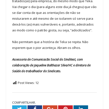
tratados(as) pela empresa, do mesmo modo que Teka.
Vai chegar o dia (para alguns este dia já chegou) que vão
se dar conta de que as orientações de não se
misturarem e até mesmo de se isolarem só serve para
deixá-los (as) mais vulneráveis e, portanto, adestrados
ao modo como o patrão gosta, ou seja, “adocilizados”.
Não permitam que a história de Teka se repita. Não
esperem que o pior aconteça. Abram os olhos.
Assessoria de Comunicacão Social do Sinditest, com
colaboração de Jaqueline Balthazar Silva/HC e diretora de
Saúde do trabalhador do Sindicato.
Post Views:
12
COMPARTILHAR.
Twitter
Facebook
Google+
Pinterest
LinkedIn