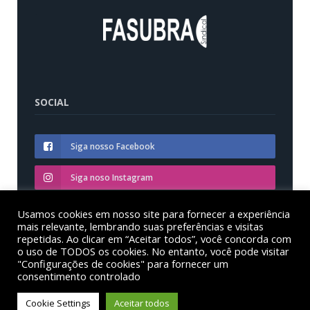
SOCIAL
Siga nosso Facebook
Siga noso Instagram
Siga nosso YouTube
Usamos cookies em nosso site para fornecer a experiência
mais relevante, lembrando suas preferências e visitas
repetidas. Ao clicar em “Aceitar todos”, você concorda com
o uso de TODOS os cookies. No entanto, você pode visitar
"Configurações de cookies" para fornecer um
consentimento controlado
© Sinditest – Sindicato dos trabalhadores em educação
das instituições federais de ensino superior no estado
Cookie Settings
Aceitar todos
do Paraná