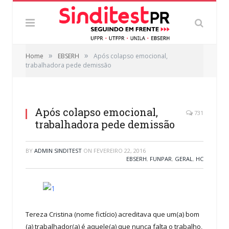
»
»
Home
EBSERH
Após colapso emocional,
trabalhadora pede demissão
Após colapso emocional,
731
trabalhadora pede demissão
BY
ADMIN SINDITEST
ON
FEVEREIRO 22, 2016
EBSERH
,
FUNPAR
,
GERAL
,
HC
Tereza Cristina (nome fictício) acreditava que um(a) bom
(a) trabalhador(a) é aquele(a) que nunca falta o trabalho,