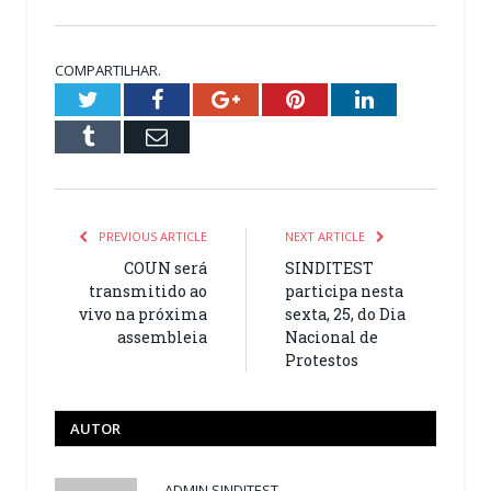
COMPARTILHAR.
Twitter
Facebook
Google+
Pinterest
LinkedIn
Tumblr
Email
PREVIOUS ARTICLE
NEXT ARTICLE
COUN será
SINDITEST
transmitido ao
participa nesta
vivo na próxima
sexta, 25, do Dia
assembleia
Nacional de
Protestos
AUTOR
ADMIN SINDITEST