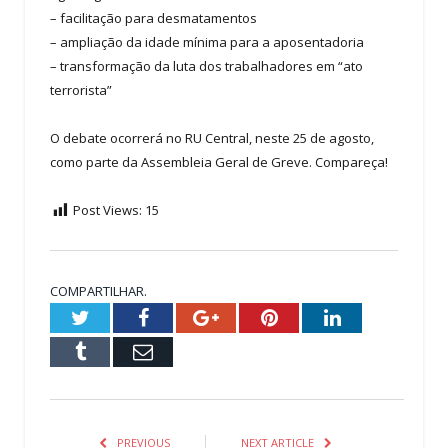
– facilitação para desmatamentos
– ampliação da idade mínima para a aposentadoria
– transformação da luta dos trabalhadores em “ato
terrorista”
O debate ocorrerá no RU Central, neste 25 de agosto,
como parte da Assembleia Geral de Greve. Compareça!
Post Views:
15
COMPARTILHAR.
Twitter
Facebook
Google+
Pinterest
LinkedIn
Tumblr
Email
PREVIOUS
NEXT ARTICLE