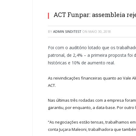
ACT Funpar: assembleia reje
BY
ADMIN SINDITEST
ON
MAIO 30, 2018
Foi com o auditório lotado que os trabalha
patronal, de 2,4% – a primeira proposta foi 
históricas e 10% de aumento real.
As reivindicações financeiras quanto ao Vale
ACT.
Nas últimas três rodadas com a empresa foram po
garantiu, por enquanto, a data-base. Por outro
“As negociações estão tensas, trabalhamos em r
conta Juçara Maleoni, trabalhadora que também