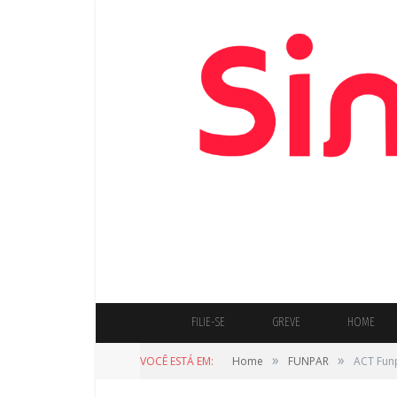
FILIE-SE
GREVE
HOME
»
»
VOCÊ ESTÁ EM:
Home
FUNPAR
ACT Funp