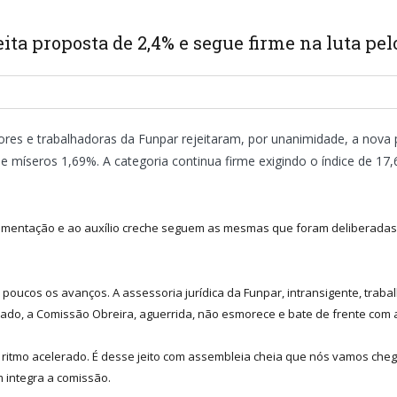
ita proposta de 2,4% e segue firme na luta pe
dores e trabalhadoras da Funpar rejeitaram, por unanimidade, a nova
de míseros 1,69%. A categoria continua firme exigindo o índice de 17,
 Alimentação e ao auxílio creche seguem as mesmas que foram deliberada
ucos os avanços. A assessoria jurídica da Funpar, intransigente, trabalh
 lado, a Comissão Obreira, aguerrida, não esmorece e bate de frente com a
itmo acelerado. É desse jeito com assembleia cheia que nós vamos chegar 
 integra a comissão.