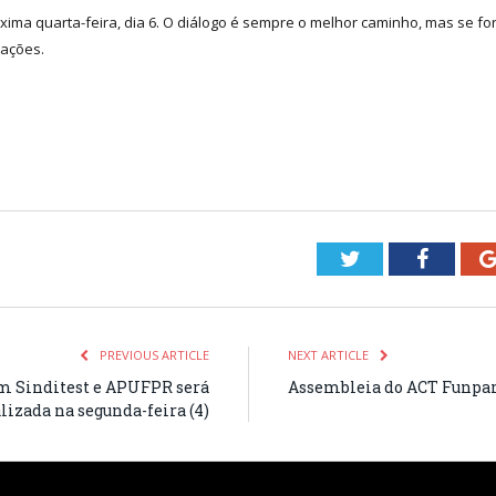
a quarta-feira, dia 6. O diálogo é sempre o melhor caminho, mas se for 
mações.
Twitter
Facebo
PREVIOUS ARTICLE
NEXT ARTICLE
m Sinditest e APUFPR será
Assembleia do ACT Funpar s
lizada na segunda-feira (4)