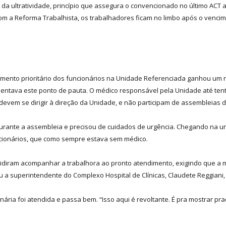
da ultratividade, princípio que assegura o convencionado no último ACT a
com a Reforma Trabalhista, os trabalhadores ficam no limbo após o venci
imento prioritário dos funcionários na Unidade Referenciada ganhou um no
entava este ponto de pauta. O médico responsável pela Unidade até tent
devem se dirigir à direção da Unidade, e não participam de assembleias 
rante a assembleia e precisou de cuidados de urgência. Chegando na u
uncionários, que como sempre estava sem médico.
cidiram acompanhar a trabalhora ao pronto atendimento, exigindo que a
u a superintendente do Complexo Hospital de Clínicas, Claudete Reggiani,
nária foi atendida e passa bem. “Isso aqui é revoltante. É pra mostrar 