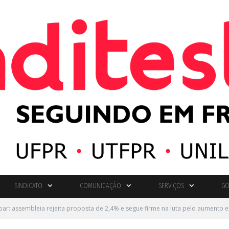
SINDICATO
COMUNICAÇÃO
SERVIÇOS
GO
ar: assembleia rejeita proposta de 2,4% e segue firme na luta pelo aumento e