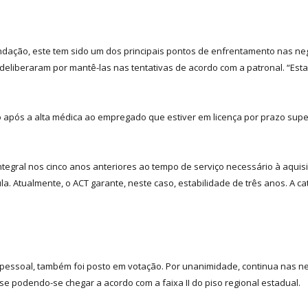
ndação, este tem sido um dos principais pontos de enfrentamento nas n
 deliberaram por mantê-las nas tentativas de acordo com a patronal. “Est
no após a alta médica ao empregado que estiver em licença por prazo super
tegral nos cinco anos anteriores ao tempo de serviço necessário à aquis
ula. Atualmente, o ACT garante, neste caso, estabilidade de três anos. A c
 pessoal, também foi posto em votação. Por unanimidade, continua nas n
se podendo-se chegar a acordo com a faixa II do piso regional estadual.