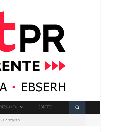
VERNANÇA
CONTATO
 valorização