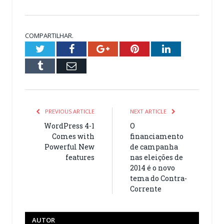
COMPARTILHAR.
Twitter
Facebook
Google+
Pinterest
LinkedIn
Tumblr
Email
PREVIOUS ARTICLE
NEXT ARTICLE
WordPress 4-1
O
Comes with
financiamento
Powerful New
de campanha
features
nas eleições de
2014 é o novo
tema do Contra-
Corrente
AUTOR