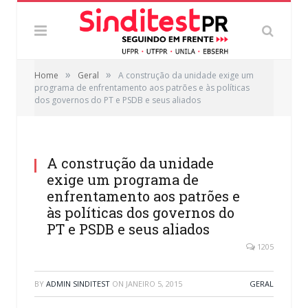
»
»
Home
Geral
A construção da unidade exige um
programa de enfrentamento aos patrões e às políticas
dos governos do PT e PSDB e seus aliados
A construção da unidade
exige um programa de
enfrentamento aos patrões e
às políticas dos governos do
PT e PSDB e seus aliados
1205
BY
ADMIN SINDITEST
ON
JANEIRO 5, 2015
GERAL