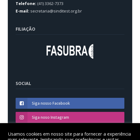
Telefone:
(41) 3362-7373
E-mail:
secretaria@sinditest.org.br
FILIAÇÃO
SOCIAL
Siga nosso Facebook
Siga noso Instagram
Siga nosso YouTube
Usamos cookies em nosso site para fornecer a experiência
mais relevante, lembrando suas preferências e visitas