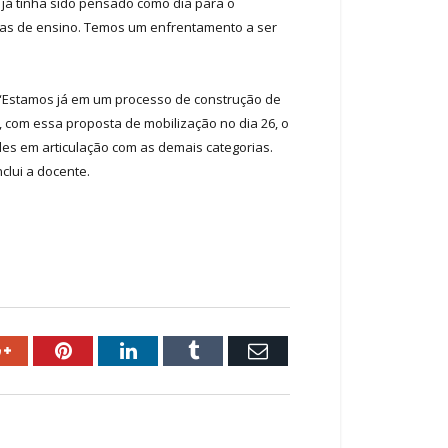
 já tinha sido pensado como dia para o
icas de ensino. Temos um enfrentamento a ser
 “Estamos já em um processo de construção de
E, com essa proposta de mobilização no dia 26, o
des em articulação com as demais categorias.
clui a docente.
ok
Google+
Pinterest
LinkedIn
Tumblr
Email