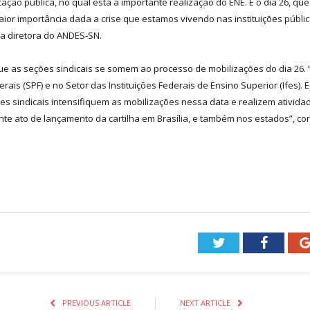
ção pública, no qual está a importante realização do ENE. E o dia 26, que
aior importância dada a crise que estamos vivendo nas instituições públ
 a diretora do ANDES-SN.
 as seções sindicais se somem ao processo de mobilizações do dia 26.
ais (SPF) e no Setor das Instituições Federais de Ensino Superior (Ifes). 
s sindicais intensifiquem as mobilizações nessa data e realizem ativida
e ato de lançamento da cartilha em Brasília, e também nos estados”, con
Twitter
Facebo
PREVIOUS ARTICLE
NEXT ARTICLE