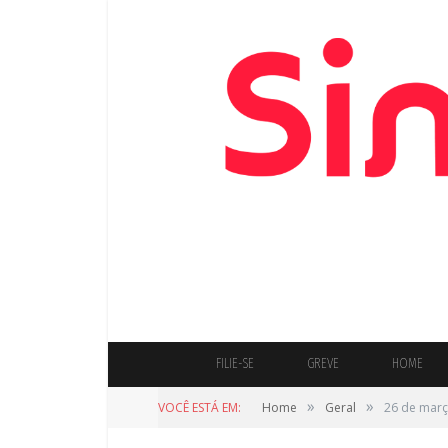
FILIE-SE
GREVE
HOME
»
»
VOCÊ ESTÁ EM:
Home
Geral
26 de març