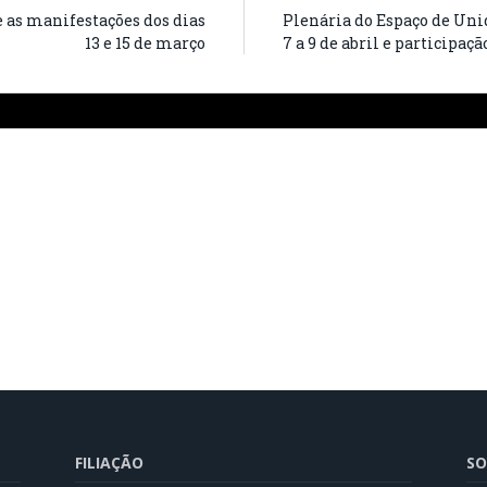
e as manifestações dos dias
Plenária do Espaço de Unid
13 e 15 de março
7 a 9 de abril e participaç
FILIAÇÃO
SO