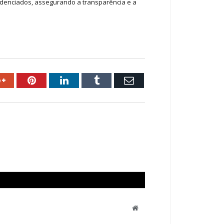
denciados, assegurando a transparência e a
ok
Google+
Pinterest
LinkedIn
Tumblr
Email
Website