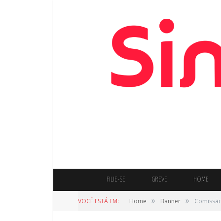
FILIE-SE
GREVE
HOME
»
»
VOCÊ ESTÁ EM:
Home
Banner
Comissão 