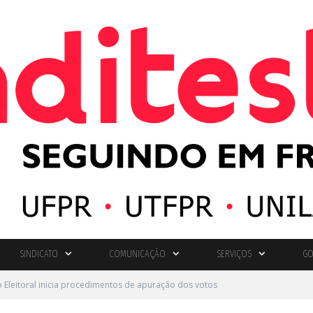
SINDICATO
COMUNICAÇÃO
SERVIÇOS
GO
Eleitoral inicia procedimentos de apuração dos votos