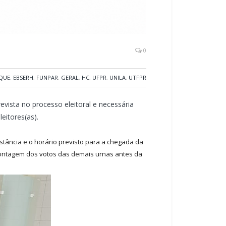
0
QUE
,
EBSERH
,
FUNPAR
,
GERAL
,
HC
,
UFPR
,
UNILA
,
UTFPR
vista no processo eleitoral e necessária
eitores(as).
stância e o horário previsto para a chegada da
 contagem dos votos das demais urnas antes da