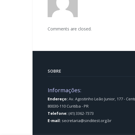
Comments are closed.
SOBRE
Informações:
Endereço:
Av. Agostinho Leão Junior, 177 - Cent
80030-110 Curitiba - PR
Telefone:
(41) 3362-7373
E-mail:
secretaria@sinditest.org.br