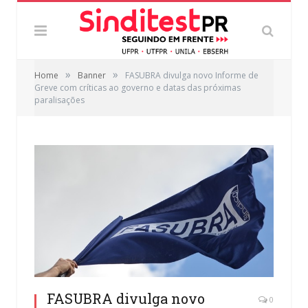
»
»
Home
Banner
FASUBRA divulga novo Informe de
Greve com críticas ao governo e datas das próximas
paralisações
FASUBRA divulga novo
0