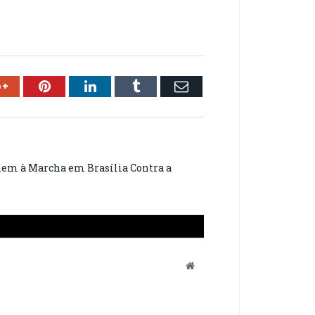
ok
Google+
Pinterest
LinkedIn
Tumblr
Email
nem à Marcha em Brasília Contra a
Website