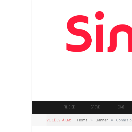
FILIE-SE
GREVE
HOME
»
»
VOCÊ ESTÁ EM:
Home
Banner
Confira 