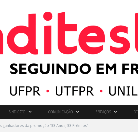
SINDICATO
COMUNICAÇÃO
SERVIÇOS
GO
os ganhadores da promoção “33 Anos, 33 Prêmios”