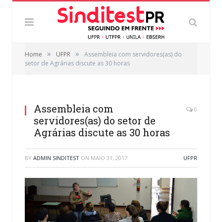
»
»
Home
UFPR
Assembleia com servidores(as) do
setor de Agrárias discute as 30 horas
Assembleia com
0
servidores(as) do setor de
Agrárias discute as 30 horas
BY
ADMIN SINDITEST
ON
MAIO 31, 2017
UFPR