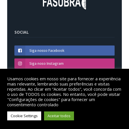
SOCIAL
Siga nosso Facebook
Siga noso Instagram
Siga nosso YouTube
Usamos cookies em nosso site para fornecer a experiência
mais relevante, lembrando suas preferências e visitas
repetidas. Ao clicar em “Aceitar todos”, você concorda com
o uso de TODOS os cookies. No entanto, você pode visitar
"Configurações de cookies" para fornecer um
consentimento controlado
© Sinditest – Sindicato dos trabalhadores em educação
das instituições federais de ensino superior no estado
Cookie Settings
Aceitar todos
do Paraná