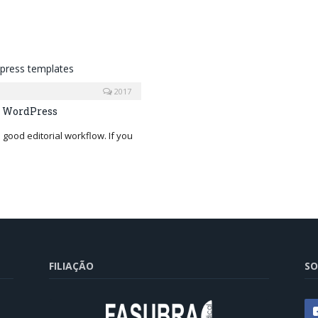
2017
in WordPress
a good editorial workflow. If you
FILIAÇÃO
SO