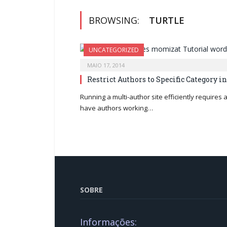
BROWSING:
TURTLE
UNCATEGORIZED
MAIO 17, 2014
Restrict Authors to Specific Category 
Running a multi-author site efficiently requires 
have authors working…
SOBRE
Informações: