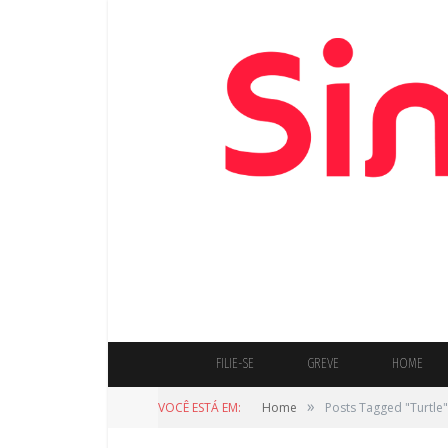
FILIE-SE
GREVE
HOME
»
VOCÊ ESTÁ EM:
Home
Posts Tagged "Turtle"