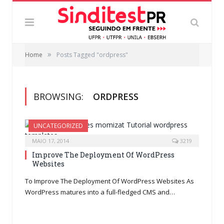
»
Home
Posts Tagged "ordpress"
BROWSING:
ORDPRESS
UNCATEGORIZED
MAIO 17, 2014
3219
Improve The Deployment Of WordPress
Websites
To Improve The Deployment Of WordPress Websites As
WordPress matures into a full-fledged CMS and…