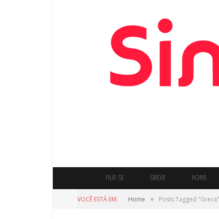
FILIE-SE
GREVE
HOME
»
VOCÊ ESTÁ EM:
Home
Posts Tagged "Greca