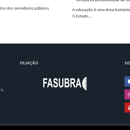
tos dos servidores públicos
A educação é uma área bastante 
O Estado,…
FILIAÇÃO
SO
ro,