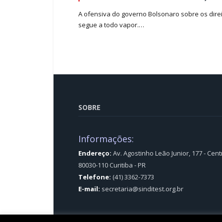
A ofensiva do governo Bolsonaro sobre os direi
segue a todo vapor.…
SOBRE
Informações:
Endereço:
Av. Agostinho Leão Junior, 177 - Cent
80030-110 Curitiba - PR
Telefone:
(41) 3362-7373
E-mail:
secretaria@sinditest.org.br