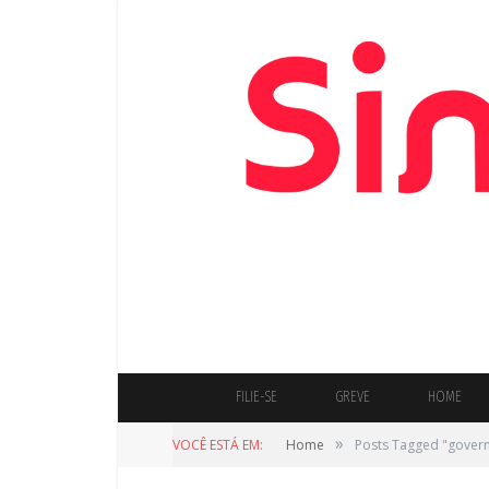
FILIE-SE
GREVE
HOME
»
VOCÊ ESTÁ EM:
Home
Posts Tagged "gover