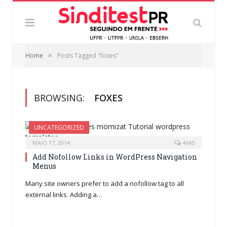
»
Home
Posts Tagged "foxes"
BROWSING:
FOXES
UNCATEGORIZED
MAIO 17, 2014
4645
Add Nofollow Links in WordPress Navigation
Menus
Many site owners prefer to add a nofollow tag to all
external links. Adding a…