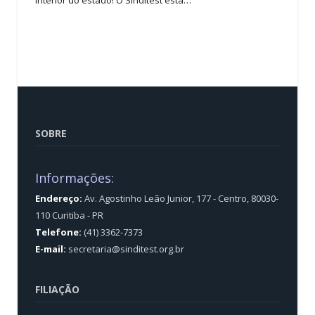
interior do estado! O Sinditest está…
SOBRE
Informações:
Endereço:
Av. Agostinho Leão Junior, 177 - Centro, 80030-
110 Curitiba - PR
Telefone:
(41) 3362-7373
E-mail:
secretaria@sinditest.org.br
FILIAÇÃO