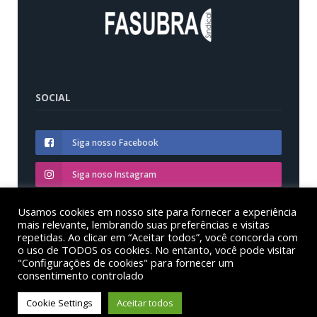
SOCIAL
Siga nosso Facebook
Siga noso Instagram
Siga nosso YouTube
Usamos cookies em nosso site para fornecer a experiência
mais relevante, lembrando suas preferências e visitas
repetidas. Ao clicar em “Aceitar todos”, você concorda com
o uso de TODOS os cookies. No entanto, você pode visitar
"Configurações de cookies" para fornecer um
consentimento controlado
© Sinditest – Sindicato dos trabalhadores em educação
das instituições federais de ensino superior no estado
Cookie Settings
Aceitar todos
do Paraná