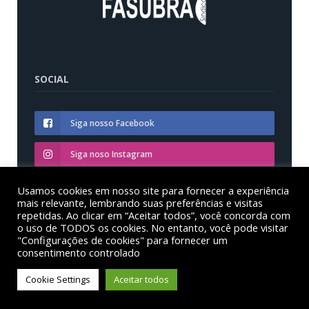
SOCIAL
Siga nosso Facebook
Siga noso Instagram
Siga nosso YouTube
Usamos cookies em nosso site para fornecer a experiência
mais relevante, lembrando suas preferências e visitas
repetidas. Ao clicar em “Aceitar todos”, você concorda com
o uso de TODOS os cookies. No entanto, você pode visitar
"Configurações de cookies" para fornecer um
consentimento controlado
© Sinditest – Sindicato dos trabalhadores em educação
das instituições federais de ensino superior no estado
Cookie Settings
Aceitar todos
do Paraná