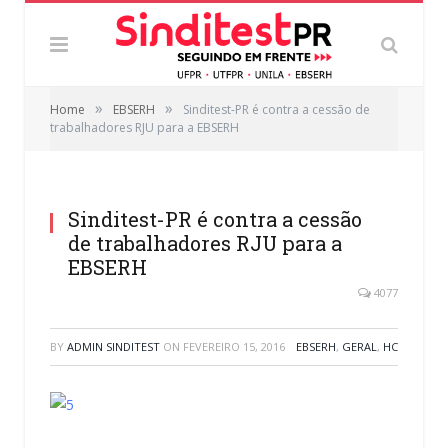
»
»
Home
EBSERH
Sinditest-PR é contra a cessão de
trabalhadores RJU para a EBSERH
Sinditest-PR é contra a cessão
de trabalhadores RJU para a
EBSERH
4077
BY
ADMIN SINDITEST
ON
FEVEREIRO 15, 2016
EBSERH
,
GERAL
,
HC