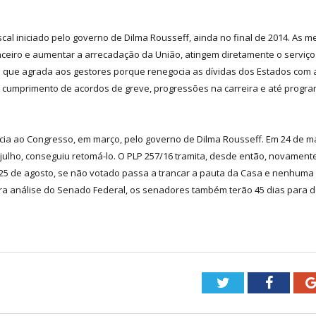
iscal iniciado pelo governo de Dilma Rousseff, ainda no final de 2014. A
nceiro e aumentar a arrecadação da União, atingem diretamente o serviço 
ue agrada aos gestores porque renegocia as dívidas dos Estados com a 
ao cumprimento de acordos de greve, progressões na carreira e até progr
ia ao Congresso, em março, pelo governo de Dilma Rousseff. Em 24 de mai
e julho, conseguiu retomá-lo. O PLP 257/16 tramita, desde então, novament
 25 de agosto, se não votado passa a trancar a pauta da Casa e nenhuma 
ra análise do Senado Federal, os senadores também terão 45 dias para de
Twitter
Facebo