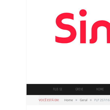
FILIE-SE
GREVE
HOME
»
»
VOCÊ ESTÁ EM:
Home
Geral
PLP 257/16