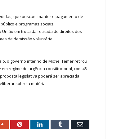
s medidas, que buscam manter o pagamento de
público e programas sociais.
União em troca da retirada de direitos dos
amas de demissão voluntária.
o, o governo interino de Michel Temer retirou
e em regime de urgência constitucional, com 45
proposta legislativa poderá ser apreciada.
liberar sobre a matéria.
ok
Google+
Pinterest
LinkedIn
Tumblr
Email