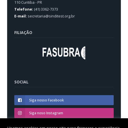
110 Curitiba - PR
Telefone:
(41) 3362-7373
E-mail:
secretaria@sinditest.org.br
FILIAÇÃO
SOCIAL
Siga nosso Facebook
Siga noso Instagram
Siga nosso YouTube