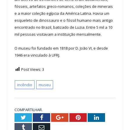
fósseis, artefatos greco-romanos, coleções de minerais
e a maior coleção egípcia da América Latina. Havia um
esqueleto de dinossauro e o fóssil humano mais antigo
encontrado no Brazil, batizado de Luzia. Entre 5 mil a 10
mil pessoas visitavam a instituição mensalmente.
O museu foi fundado em 1818 por D. João VI, e desde
1946 era vinculado à UFRJ.
Post Views:
3
incêndio
museu
COMPARTILHAR.
Twitter
Facebook
Google+
Pinterest
LinkedIn
Tumblr
Email