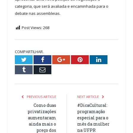
categoria, que será avaliada e encaminhada para o
debate nas assembleias.
Post Views:
268
COMPARTILHAR.
Twitter
Facebook
Google+
Pinterest
LinkedIn
Tumblr
Email
PREVIOUS ARTICLE
NEXT ARTICLE
Como duas
#DicaCultural:
privatizações
programação
aumentaram
especial para o
ainda mais o
mês da mulher
preço dos
na UFPR