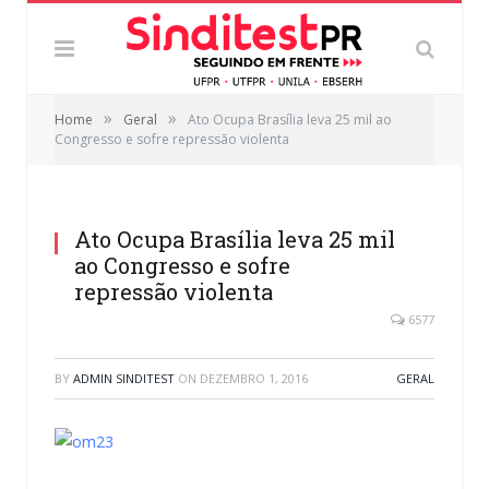
»
»
Home
Geral
Ato Ocupa Brasília leva 25 mil ao
Congresso e sofre repressão violenta
Ato Ocupa Brasília leva 25 mil
ao Congresso e sofre
repressão violenta
6577
BY
ADMIN SINDITEST
ON
DEZEMBRO 1, 2016
GERAL