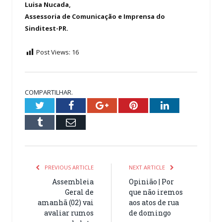
Luisa Nucada,
Assessoria de Comunicação e Imprensa do
Sinditest-PR.
Post Views:
16
COMPARTILHAR.
Twitter
Facebook
Google+
Pinterest
LinkedIn
Tumblr
Email
PREVIOUS ARTICLE
NEXT ARTICLE
Assembleia
Opinião | Por
Geral de
que não iremos
amanhã (02) vai
aos atos de rua
avaliar rumos
de domingo